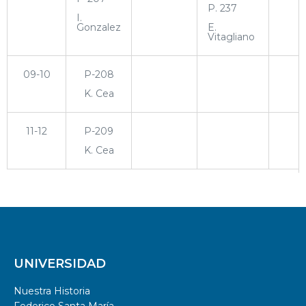
P. 237
I.
Gonzalez
E.
Vitagliano
09-10
P-208
K. Cea
11-12
P-209
K. Cea
UNIVERSIDAD
Nuestra Historia
Federico Santa María