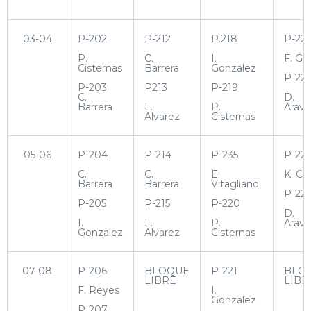
03-04
P-202
P-212
P.218
P-225
P.
C.
I.
F. Ga
Cisternas
Barrera
Gonzalez
P-22
P-203
P213
P-219
C.
D.
Barrera
L.
P.
Arav
Alvarez
Cisternas
05-06
P-204
P-214
P-235
P-22
C.
C.
E.
K. Ce
Barrera
Barrera
Vitagliano
P-22
P-205
P-215
P-220
D.
I.
L.
P.
Arav
Gonzalez
Alvarez
Cisternas
07-08
P-206
BLOQUE
P-221
BLO
LIBRE
LIBR
F. Reyes
I.
Gonzalez
P-207