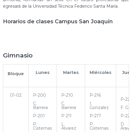
egresará de la Universidad Técnica Federico Santa María.
Horarios de clases Campus San Joaquín
Gimnasio
Lunes
Martes
Miércoles
Jue
Bloque
01-02
P-200
P-210
P-216
P-22
C.
C.
I.
Barrera
Barrera
Gonzalez
F. Ga
P-201
P 211
P-217
P-22
P.
L.
P.
D.
Cisternas
Alvarez
Cisternas
Arav